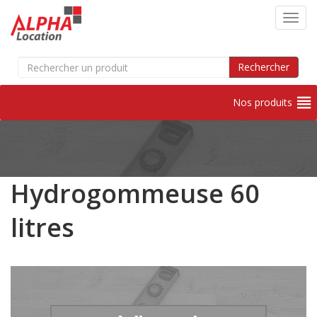
Toggl
Search
Rechercher
for:
Nos produits
Skip
to
content
Hydrogommeuse 60
litres