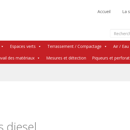
Accueil
La s
Espaces verts
Terrassement / Compactage
Air / Eau
vail des matériaux
Mesures et détection
Piqueurs et perfora
Skip
to
content
s diesel