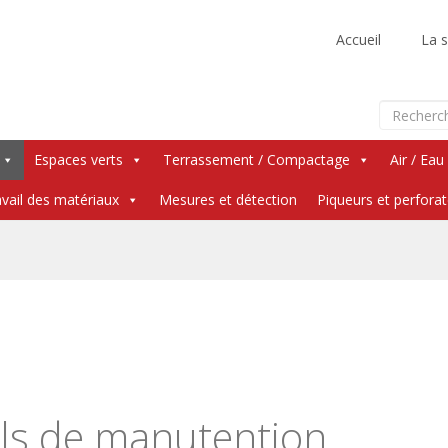
Accueil
La s
Espaces verts
Terrassement / Compactage
Air / Eau
vail des matériaux
Mesures et détection
Piqueurs et perfora
Skip
to
content
ls de manutention