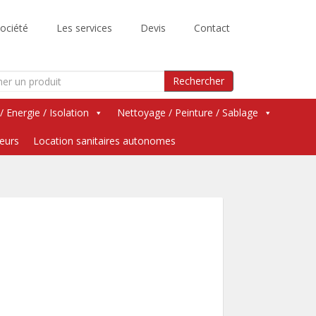
ociété
Les services
Devis
Contact
Search
Rechercher
for:
 / Energie / Isolation
Nettoyage / Peinture / Sablage
teurs
Location sanitaires autonomes