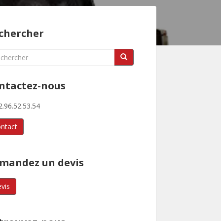
chercher
rch
ntactez-nous
.96.52.53.54
ntact
mandez un devis
vis