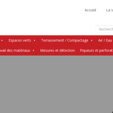
Accueil
La s
Espaces verts
Terrassement / Compactage
Air / Eau
vail des matériaux
Mesures et détection
Piqueurs et perfora
Skip
to
content