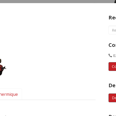
Re
Sea
for:
Co
02
Co
De
thermique
De