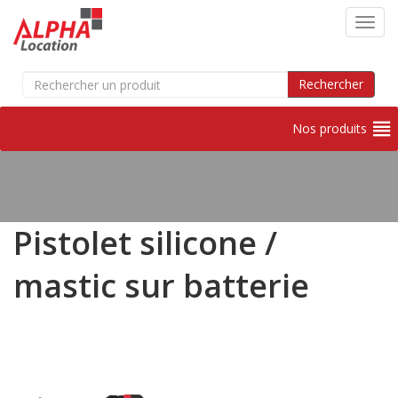
Toggl
Search
Rechercher
for:
Nos produits
Skip
to
content
Pistolet silicone /
mastic sur batterie